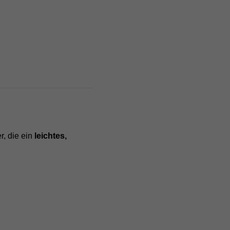
Zurück
der
Statistiken
ie
r, die ein
leichtes,
Externe Medien
len
pressum