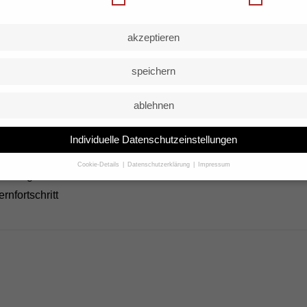
ety Pin
akzeptieren
 sicheren Halt
en
speichern
ablehnen
teiger & junge Rider
Individuelle Datenschutzeinstellungen
Jugendliche
entwickelt
Cookie-Details
Datenschutzerklärung
Impressum
fahrungen
Datenschutzeinstellungen
rnfortschritt
ie unter 16 Jahre alt sind und Ihre Zustimmung zu freiwilligen Diensten geben mö
 Sie Ihre Erziehungsberechtigten um Erlaubnis bitten.
rwenden Cookies und andere Technologien auf unserer Website. Einige von ihnen
iell, während andere uns helfen, diese Website und Ihre Erfahrung zu
sern.
Personenbezogene Daten können verarbeitet werden (z. B. IP-Adressen), z. B
alisierte Anzeigen und Inhalte oder Anzeigen- und Inhaltsmessung.
Weitere
ationen über die Verwendung Ihrer Daten finden Sie in unserer
Datenschutzerklär
inden Sie eine Übersicht über alle verwendeten Cookies. Sie können Ihre Einwillig
 Kategorien geben oder sich weitere Informationen anzeigen lassen und so nur
mmte Cookies auswählen.