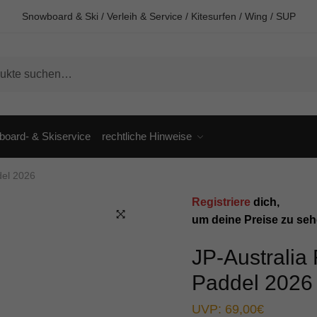
Snowboard & Ski / Verleih & Service / Kitesurfen / Wing / SUP
oard- & Skiservice
rechtliche Hinweise
del 2026
Registriere
dich,
um deine Preise zu seh
🔍
JP-Australia
Paddel 2026
UVP:
69,00
€