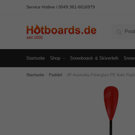
Skip
Skip
Service Hotline / 00
49 361-6016979
to
to
navigation
content
Suche
Suche
nach:
Startseite
Shop
Snowboard- & Skiverleih
Snowb
Startseite
Paddel
JP-Australia Fiberglas-PE Kids Pad
/
/