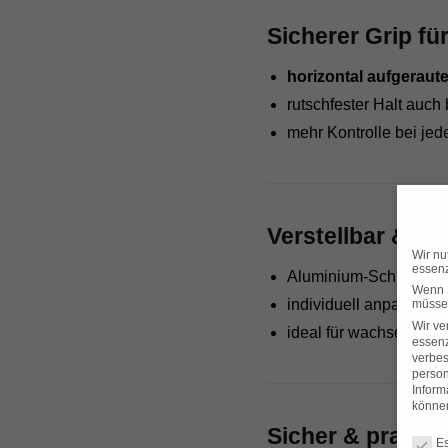
Sicherer Grip f
horizontal aufgeraut
rutschfester Halt auch
mehr Kontrolle bei je
Verstellbar & m
Wir nu
essenz
Aluminium-Schlitzverl
Wenn S
individuell anpassbar
müssen
Wir ve
ideal für wachsende K
essenz
verbes
person
Inform
können
Sicher & praktis
Datens
Es