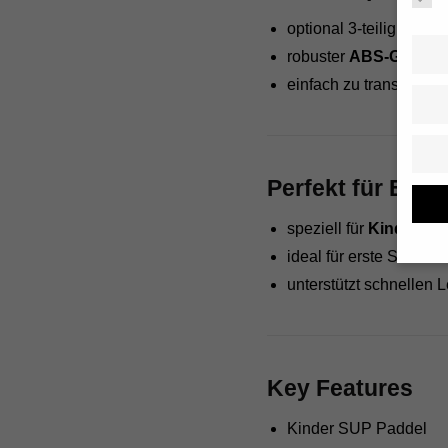
optional 3-teilig mit
Saf
robuster
ABS-Griff
für
einfach zu transportier
Perfekt für Eins
speziell für
Kinder & 
ideal für erste SUP-Er
unterstützt schnellen Le
Wenn S
müssen
Wir ve
essenz
verbes
Key Features
person
Inform
Hier f
Kinder SUP Paddel
ganzen
besti