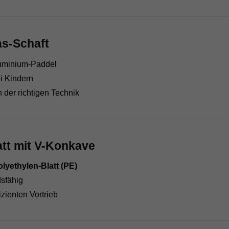
as-Schaft
Aluminium-Paddel
i Kindern
n der richtigen Technik
tt mit V-Konkave
lyethylen-Blatt (PE)
dsfähig
izienten Vortrieb