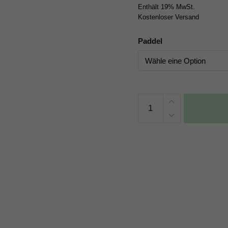
Enthält 19% MwSt.
Kostenloser Versand
Paddel
JP-
Australia
Fiberglas-
PE
Kids
Paddel
2026
Menge