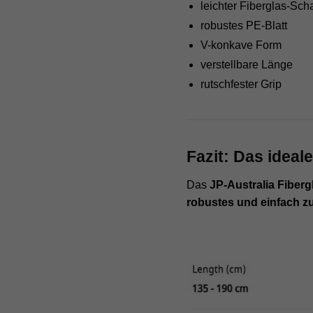
leichter Fiberglas-Scha
akz
robustes PE-Blatt
V-konkave Form
Datens
Esse
verstellbare Länge
Essen
rutschfester Grip
Websit
Stati
Statis
Fazit: Das ideal
unser
Das
JP-Australia Fiber
Exte
robustes und einfach z
Inhal
Cookie
Einwil