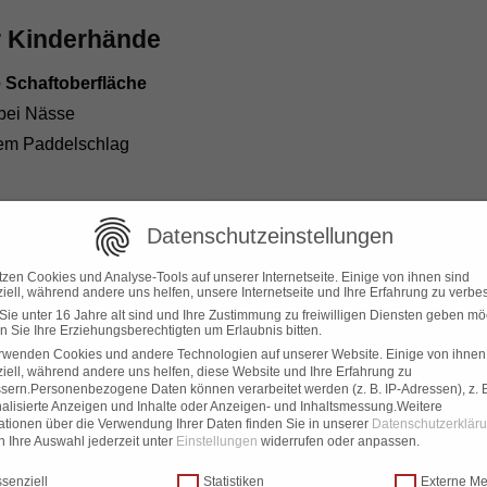
ür Kinderhände
e Schaftoberfläche
 bei Nässe
dem Paddelschlag
Datenschutzeinstellungen
itwachsend
tzen Cookies und Analyse-Tools auf unserer Internetseite. Einige von ihnen sind
iell, während andere uns helfen, unsere Internetseite und Ihre Erfahrung zu verbe
ängerung mit
Verdrehsicherung
ie unter 16 Jahre alt sind und Ihre Zustimmung zu freiwilligen Diensten geben mö
 an Körpergröße
 Sie Ihre Erziehungsberechtigten um Erlaubnis bitten.
rwenden Cookies und andere Technologien auf unserer Website. Einige von ihnen
inder
iell, während andere uns helfen, diese Website und Ihre Erfahrung zu
sern.
Personenbezogene Daten können verarbeitet werden (z. B. IP-Adressen), z. B
alisierte Anzeigen und Inhalte oder Anzeigen- und Inhaltsmessung.
Weitere
ationen über die Verwendung Ihrer Daten finden Sie in unserer
Datenschutzerklär
 Ihre Auswahl jederzeit unter
Einstellungen
widerrufen oder anpassen.
ch
chutzeinstellungen
senziell
Statistiken
Externe M