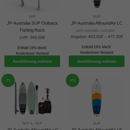
SUP
SUP
JP-Australia SUP Outback
JP-Australia AllroundAir LC
Fishing Rack
UVP:
499,00
€
–
519,00
€
Angebot:
463,00
€
–
477,00
€
UVP:
399,00
€
Enthält 19% MwSt.
Enthält 19% MwSt.
Kostenloser Versand
Kostenloser Versand
Ausführung wählen
Ausführung wählen
-2%
-6%
,
SET´S
SUP
SUP
JP-Australia AllroundAir LC
JP-Australia AllroundAir LE