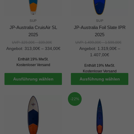
Cookie-Informationen anzeigen
Stat
Statistiken (1)
SUP
SUP
Statistik Cookies erfassen Informationen anonym. Diese Informationen helfen uns
JP-Australia CruisAir SL
JP-Australia Foil Slate IPR
zu verstehen, wie unsere Besucher unsere Website nutzen.
2025
2025
Cookie-Informationen anzeigen
UVP:
329,00
€
–
339,00
€
UVP:
1.499,00
€
–
1.599,00
€
Ext
Externe Medien (3)
Angebot:
313,00
€
–
334,00
€
Angebot:
1.319,00
€
–
1.407,00
€
Inhalte von Videoplattformen und Social-Media-Plattformen werden standardmäßig
Enthält 19% MwSt.
blockiert. Wenn Cookies von externen Medien akzeptiert werden, bedarf der Zugriff
Kostenloser Versand
Enthält 19% MwSt.
auf diese Inhalte keiner manuellen Einwilligung mehr.
Kostenloser Versand
Cookie-Informationen anzeigen
Ausführung wählen
Ausführung wählen
Datenschutzerklärung
Impressum
-22%