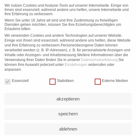
Wir nutzen Cookies und Analyse-Tools auf unserer Internetseite. Einige von
ihnen sind essenziell, während andere uns helfen, unsere Internetseite und
-12%
-3%
Ihre Erfahrung zu verbessern.
Wenn Sie unter 16 Jahre alt sind und Ihre Zustimmung zu freiwilligen
Diensten geben möchten, müssen Sie Ihre Erziehungsberechtigten um
Erlaubnis bitten.
Wir verwenden Cookies und andere Technologien auf unserer Website.
Einige von ihnen sind essenziell, während andere uns helfen, diese Website
und Ihre Erfahrung zu verbessern.
Personenbezogene Daten können
verarbeitet werden (z. B. IP-Adressen), z. B. für personalisierte Anzeigen und
Inhalte oder Anzeigen- und Inhaltsmessung.
Weitere Informationen über die
,
SUP
SET´S
SUP
Verwendung Ihrer Daten finden Sie in unserer
Datenschutzerklärung
.
Sie
JP-Australia CruisAir LC
JP-Australia CruisAir LC
können Ihre Auswahl jederzeit unter
Einstellungen
widerrufen oder
anpassen.
Package
UVP:
549,00
€
–
569,00
€
Datenschutzeinstellungen
Angebot:
499,00
€
UVP:
569,00
€
–
589,00
€
Essenziell
Statistiken
Externe Medien
Angebot:
557,00
€
–
571,00
€
Enthält 19% MwSt.
Kostenloser Versand
Enthält 19% MwSt.
akzeptieren
Kostenloser Versand
Ausführung wählen
Ausführung wählen
speichern
ablehnen
-10%
-8%