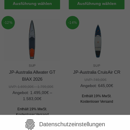
Ausführung wählen
Ausführung wählen
-12%
-14%
SUP
SUP
JP-Australia Allwater GT
JP-Australia CruisAir CR
BIAX 2026
UVP:
749,00
€
Angebot:
645,00
€
UVP:
1.699,00
€
–
1.799,00
€
Angebot:
1.495,00
€
–
Enthält 19% MwSt.
1.583,00
€
Kostenloser Versand
Enthält 19% MwSt.
Kostenloser Versand
Ausführung wählen
Ausführung wählen
Datenschutzeinstellungen