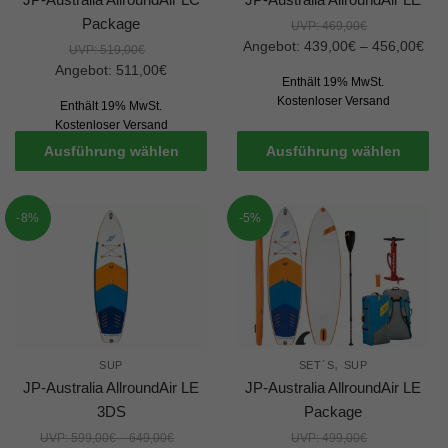
Package
UVP:
469,00
€
Angebot:
439,00
€
–
456,00
€
UVP:
519,00
€
Angebot:
511,00
€
Enthält 19% MwSt.
Kostenloser Versand
Enthält 19% MwSt.
Kostenloser Versand
Ausführung wählen
Ausführung wählen
-8%
-5%
,
SUP
SET´S
SUP
JP-Australia AllroundAir LE
JP-Australia AllroundAir LE
3DS
Package
UVP:
599,00
€
–
649,00
€
UVP:
499,00
€