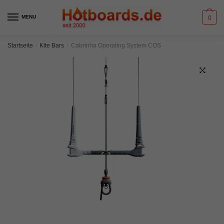
Skip
Skip
to
to
MENU
0
navigation
content
Startseite
/
Kite Bars
/
Cabrinha Operating System COS
🔍