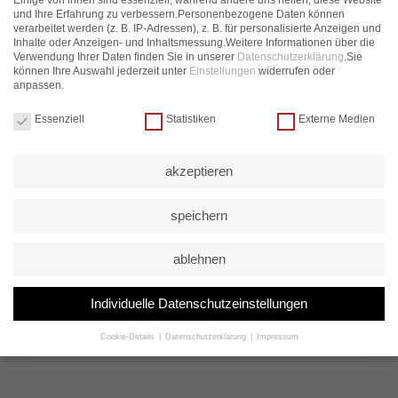
Einige von ihnen sind essenziell, während andere uns helfen, diese Website
und Ihre Erfahrung zu verbessern.
Personenbezogene Daten können
Overdrive System
– 8 cm verstellbare Barbreite
verarbeitet werden (z. B. IP-Adressen), z. B. für personalisierte Anzeigen und
Inhalte oder Anzeigen- und Inhaltsmessung.
Weitere Informationen über die
Leinen-Setup: 18m + 4m + 2m (22m Standard)
Verwendung Ihrer Daten finden Sie in unserer
Datenschutzerklärung
.
Sie
können Ihre Auswahl jederzeit unter
Einstellungen
widerrufen oder
Niedriges V
– direktes, sportliches Lenkverhalten
anpassen.
Kompatibel mit verschiedenen Loops (optional)
Datenschutzeinstellungen
Essenziell
Statistiken
Externe Medien
akzeptieren
Lieferumfang
speichern
Cabrinha COS Control Bar
Short Leash (52 cm)
ablehnen
XS Freeride Loop
Leinensetup (18m + 4m + 2m)
Individuelle Datenschutzeinstellungen
(Weitere Loops separat erhältlich)
Cookie-Details
Datenschutzerklärung
Impressum
Datenschutzeinstellungen
Wenn Sie unter 16 Jahre alt sind und Ihre Zustimmung zu freiwilligen