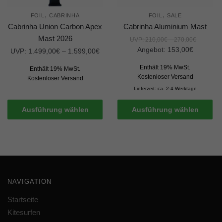
,
,
FOIL
CABRINHA
FOIL
SALE
Cabrinha Union Carbon Apex
Cabrinha Aluminium Mast
Mast 2026
UVP:
210,00
€
–
270,00
€
Angebot:
153,00
€
UVP:
1.499,00
€
–
1.599,00
€
Enthält 19% MwSt.
Enthält 19% MwSt.
Kostenloser Versand
Kostenloser Versand
Lieferzeit: ca. 2-4 Werktage
Ausführung wählen
Ausführung wählen
NAVIGATION
Startseite
Kitesurfen