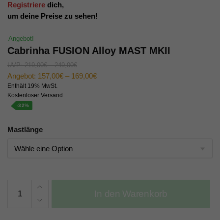
Registriere
dich,
um deine Preise zu sehen!
Angebot!
Cabrinha FUSION Alloy MAST MKII
UVP:
219,00
€
–
249,00
€
Angebot:
157,00
€
–
169,00
€
Enthält 19% MwSt.
Kostenloser Versand
-32%
Mastlänge
Cabrinha
In den Warenkorb
FUSION
Alloy