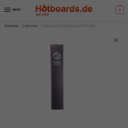
Skip
Skip
to
to
MENU
0
navigation
content
Startseite
/
Cabrinha
/
Cabrinha FUSION Alloy MAST MKII
🔍