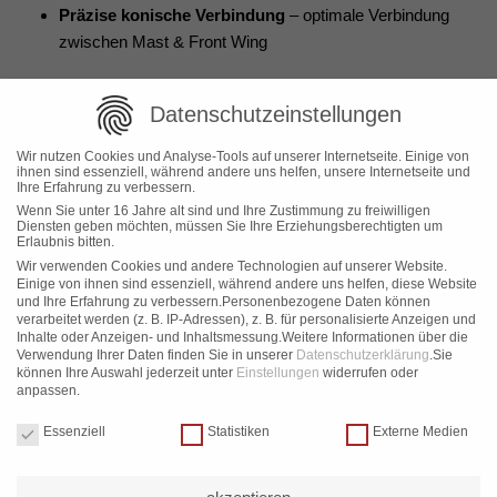
Präzise konische Verbindung
– optimale Verbindung
zwischen Mast & Front Wing
Datenschutzeinstellungen
Verfügbare Längen
Wir nutzen Cookies und Analyse-Tools auf unserer Internetseite. Einige von
ihnen sind essenziell, während andere uns helfen, unsere Internetseite und
Ihre Erfahrung zu verbessern.
74 cm
– ideal für flaches Wasser & Einsteiger
Wenn Sie unter 16 Jahre alt sind und Ihre Zustimmung zu freiwilligen
84 cm
– Allround Einsatz
Diensten geben möchten, müssen Sie Ihre Erziehungsberechtigten um
Erlaubnis bitten.
94 cm
– maximale Performance & Kontrolle
Wir verwenden Cookies und andere Technologien auf unserer Website.
Einige von ihnen sind essenziell, während andere uns helfen, diese Website
und Ihre Erfahrung zu verbessern.
Personenbezogene Daten können
verarbeitet werden (z. B. IP-Adressen), z. B. für personalisierte Anzeigen und
Inhalte oder Anzeigen- und Inhaltsmessung.
Weitere Informationen über die
Verwendung Ihrer Daten finden Sie in unserer
Datenschutzerklärung
.
Sie
Perfekt geeignet für
können Ihre Auswahl jederzeit unter
Einstellungen
widerrufen oder
anpassen.
Wing Foiling
Datenschutzeinstellungen
Essenziell
Statistiken
Externe Medien
Kite Foiling
Surf Foiling