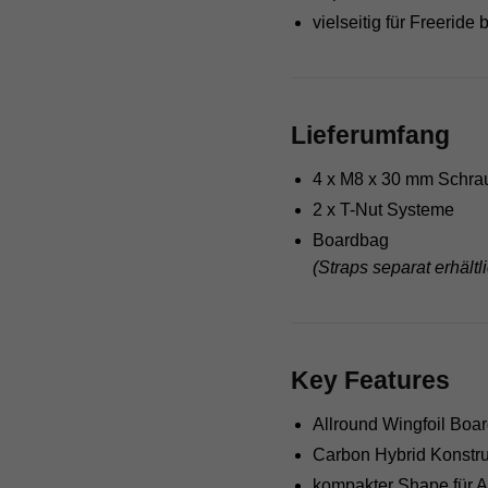
vielseitig für Freeride
akz
Datens
Esse
Essen
Lieferumfang
Websit
4 x M8 x 30 mm Schra
Stati
2 x T-Nut Systeme
Statis
Boardbag
unser
(Straps separat erhältl
Exte
Inhal
Cookie
Key Features
Einwil
Allround Wingfoil Boa
Carbon Hybrid Konstru
kompakter Shape für Ag