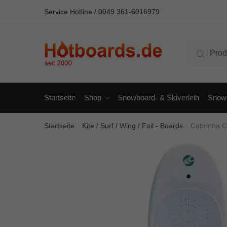
Skip
Skip
Service Hotline / 00
49 361-6016979
to
to
navigation
content
Suche
Suche
nach:
Startseite
Shop
Snowboard- & Skiverleih
Snowb
Startseite
Kite / Surf / Wing / Foil - Boards
Cabrinha 
/
/