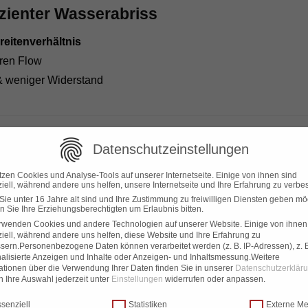
fizienter Wasserabriss
eitenverhältnis
eren Flow
& weniger Widerstand
Datenschutzeinstellungen
onstruktion
tzen Cookies und Analyse-Tools auf unserer Internetseite. Einige von ihnen sind
 Carbon-Verstärkung
iell, während andere uns helfen, unsere Internetseite und Ihre Erfahrung zu verbe
eringem Gewicht
ie unter 16 Jahre alt sind und Ihre Zustimmung zu freiwilligen Diensten geben mö
 Sie Ihre Erziehungsberechtigten um Erlaubnis bitten.
chnelle Reaktion
rwenden Cookies und andere Technologien auf unserer Website. Einige von ihnen
iell, während andere uns helfen, diese Website und Ihre Erfahrung zu
sern.
Personenbezogene Daten können verarbeitet werden (z. B. IP-Adressen), z. B
alisierte Anzeigen und Inhalte oder Anzeigen- und Inhaltsmessung.
Weitere
ationen über die Verwendung Ihrer Daten finden Sie in unserer
Datenschutzerklär
 Ihre Auswahl jederzeit unter
Einstellungen
widerrufen oder anpassen.
k & Bottom Design
chutzeinstellungen
senziell
Statistiken
Externe M