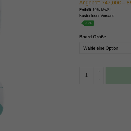
Angebot:
747,00
€
–
8
Enthält 19% MwSt.
Kostenloser Versand
-52%
Board Größe
Cabrinha
Code
2025
Menge