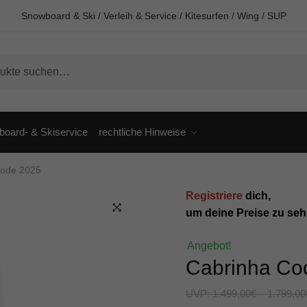
Snowboard & Ski / Verleih & Service / Kitesurfen / Wing / SUP
oard- & Skiservice
rechtliche Hinweise
Code 2025
Registriere
dich,
um deine Preise zu seh
🔍
Angebot!
Cabrinha Co
UVP:
1.499,00
€
–
1.799,00