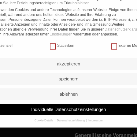
itrag. Bearbeite oder lösche ihn und beginne mit dem Schreiben
 Sie Ihre Erziehungsberechtigten um Erlaubnis bitten.
rwenden Cookies und andere Technologien auf unserer Website. Einige von ihnen
iell, während andere uns helfen, diese Website und Ihre Erfahrung zu
sern.
Personenbezogene Daten können verarbeitet werden (z. B. IP-Adressen), z. B
alisierte Anzeigen und Inhalte oder Anzeigen- und Inhaltsmessung.
Weitere
ationen über die Verwendung Ihrer Daten finden Sie in unserer
Datenschutzerklär
 Ihre Auswahl jederzeit unter
Einstellungen
widerrufen oder anpassen.
chutzeinstellungen
senziell
Statistiken
Externe M
ICHE HINWEISE
ÖFFNUNGSZEITEN
akzeptieren
sum
Öffnungszeiten:
speichern
hutzerklärung
Mo: 9.00 – 16.00 Uhr
ablehnen
Di: 9.00 – 15.30 Uhr
fsrecht
Mi: geschlossen
widerrufen
Individuelle Datenschutzeinstellungen
Do: 9.00 – 15.30 Uhr
 & Versand
Fr: 9.00 – 15.00 Uhr
Einstellungen
Cookie-Details
Datenschutzerklärung
Impressum
Datenschutzeinstellungen
Generell ist eine Voranme