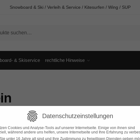
Snowboard & Ski / Verleih & Service / Kitesurfen / Wing / SUP
oard- & Skiservice
rechtliche Hinweise
in
Datenschutzeinstellungen
tzen Cookies und Analyse-Tools auf unserer Internetseite. Einige von ihnen sind
iell, während andere uns helfen, unsere Internetseite und Ihre Erfahrung zu verbe
ie unter 16 Jahre alt sind und Ihre Zustimmung zu freiwilligen Diensten geben mö