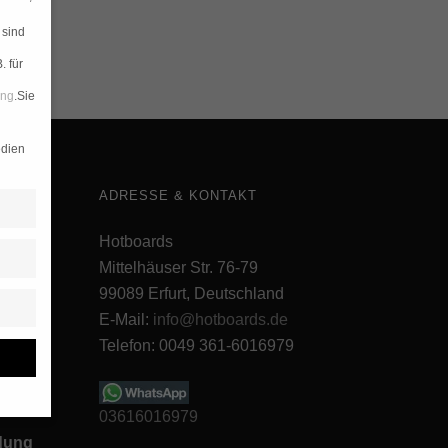
!
 sind
. für
ung
.
Sie
edien
ADRESSE & KONTAKT
Hotboards
Mittelhäuser Str. 76-79
99089 Erfurt, Deutschland
E-Mail:
info@hotboards.de
Telefon: 0049 361-6016979
03616016979
ldung