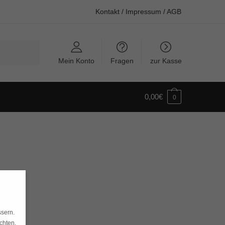
Kontakt
/
Impressum
/
AGB
Mein Konto
Fragen
zur Kasse
0,00
€
0
ssern.
chten,