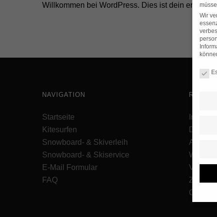
Willkommen bei WordPress. Dies ist dein erster Be
müssen
Wir ve
essenz
verbes
person
Inform
können
Datens
Es
NAVIGATION
RECHTL
Startseite
Impres
Kitesurfen
Datensc
Snowboard- & Skiverleih
AGB
Snowboard- & Skiservice
Widerru
E-Mail Formular
Vertrag 
FAQ
Zahlung
Cookie 